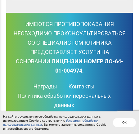
ИМЕЮТСЯ ПРОТИВОПОКАЗАНИЯ
НЕОБХОДИМО ПРОКОНСУЛЬТИРОВАТЬСЯ
СО СПЕЦИАЛИСТОМ КЛИНИКА
ПРЕДОСТАВЛЯЕТ УСЛУГИ НА
ОСНОВАНИИ
ЛИЦЕНЗИИ НОМЕР ЛО-64-
01-004974.
Награды
Контакты
Политика обработки персональных
данных
Вернуться наверх
На сайте осуществляется обработка пользовательских данных с
использованием Cookie в соответствии с
Условиями обработки
ОК
пользовательских данных
. Вы можете запретить сохранение Cookie
в настройках своего браузера.