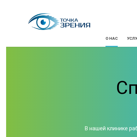
О НАС
УСЛ
С
В нашей клинике р