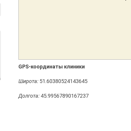
GPS-координаты клиники
Широта:
51.60380524143645
Долгота:
45.99567890167237