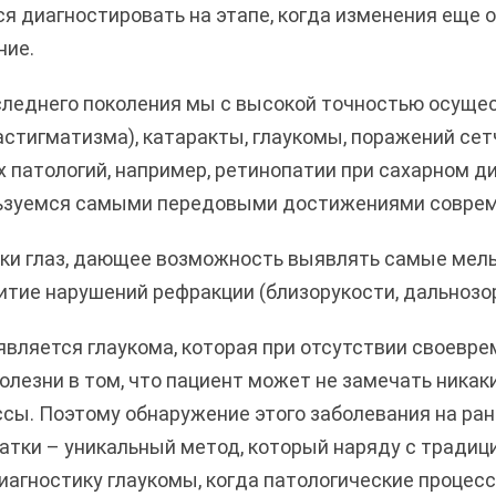
ся диагностировать на этапе, когда изменения еще
ние.
леднего поколения мы с высокой точностью осуще
астигматизма), катаракты, глаукомы, поражений сетч
патологий, например, ретинопатии при сахарном диа
ользуемся самыми передовыми достижениями соврем
ки глаз, дающее возможность выявлять самые мель
тие нарушений рефракции (близорукости, дальнозор
является глаукома, которая при отсутствии своевр
олезни в том, что пациент может не замечать никаки
ссы. Поэтому обнаружение этого заболевания на ра
атки – уникальный метод, который наряду с тради
иагностику глаукомы, когда патологические процес