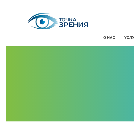
О НАС
УСЛ
Катаракта