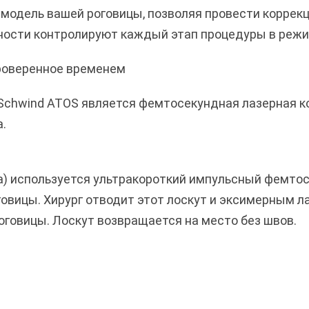
-модель вашей роговицы, позволяя провести коррек
ности контролируют каждый этап процедуры в режи
роверенное временем
Schwind ATOS является фемтосекундная лазерная ко
.
а) используется ультракороткий импульсный фемтос
говицы. Хирург отводит этот лоскут и эксимерным л
роговицы. Лоскут возвращается на место без швов.