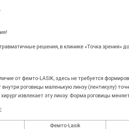
.
ия!
равматичные решения, в клинике «Точка зрения» до
личие от фемто-LASIK, здесь не требуется формиро
внутри роговицы маленькую линзу (лентикулу) точн
 хирург извлекает эту линзу. Форма роговицы меняет
E
Фемто-Lasik