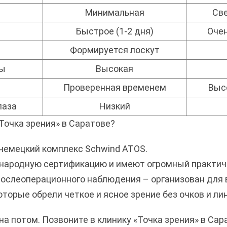
Минимальная
Све
Быстрое (1-2 дня)
Очен
Формируется лоскут
цы
Высокая
Проверенная временем
Выс
лаза
Низкий
Точка зрения» в Саратове?
 немецкий комплекс Schwind ATOS.
ународную сертификацию и имеют огромный практич
 послеоперационного наблюдения – организован для 
оторые обрели четкое и ясное зрение без очков и лин
а потом. Позвоните в клинику «Точка зрения» в Сар