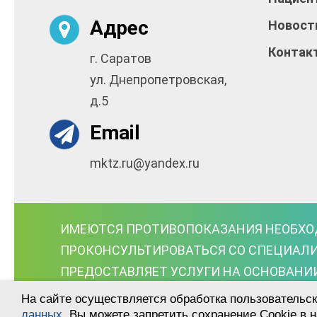
Адрес
Новост
Контак
г. Саратов
ул. Днепропетровская,
д.5
Email
mktz.ru@yandex.ru
ИМЕЮТСЯ ПРОТИВОПОКАЗАНИЯ НЕОБХ
ПРОКОНСУЛЬТИРОВАТЬСЯ СО СПЕЦИАЛ
ПРЕДОСТАВЛЯЕТ УСЛУГИ НА ОСНОВАНИ
ЛО-64-01-004974.
На сайте осуществляется обработка пользовательск
данных
. Вы можете запретить сохранение Cookie в н