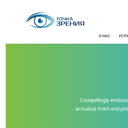
О НАС
УСЛ
Compellingly embrace
actualize front-end pr