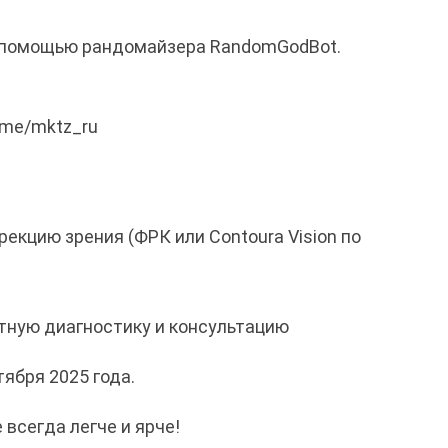
с помощью рандомайзера RandomGodBot.
.me/mktz_ru
екцию зрения (ФРК или Contoura Vision по
тную диагностику и консультацию
ября 2025 года.
всегда легче и ярче!