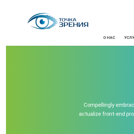
О НАС
УСЛ
Compellingly embrace
actualize front-end pr